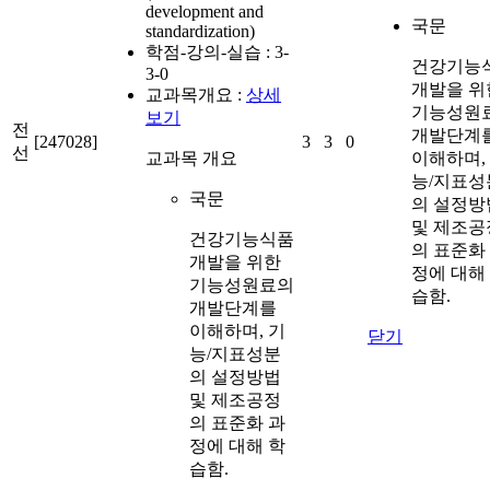
development and
국문
standardization)
학점-강의-실습 :
3-
건강기능
3-0
개발을 위
교과목개요 :
상세
기능성원
보기
전
개발단계
[247028]
3
3
0
선
교과목 개요
이해하며,
능/지표성
국문
의 설정방
및 제조공
건강기능식품
의 표준화
개발을 위한
정에 대해
기능성원료의
습함.
개발단계를
이해하며, 기
닫기
능/지표성분
의 설정방법
및 제조공정
의 표준화 과
정에 대해 학
습함.