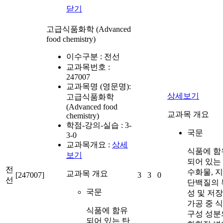
닫기
고급식품화학 (Advanced
food chemistry)
이수구분 :
전선
교과목번호 :
247007
교과목명 (영문명):
상세보기
고급식품화학
(Advanced food
교과목 개요
chemistry)
학점-강의-실습 :
3-
국문
3-0
교과목개요 :
상세
식품에 함
보기
되어 있는
전
수화물, 지
교과목 개요
[247007]
3
3
0
선
단백질의 
국문
성 및 저장
가공 중 
식품에 함유
구성 성분
되어 있는 탄