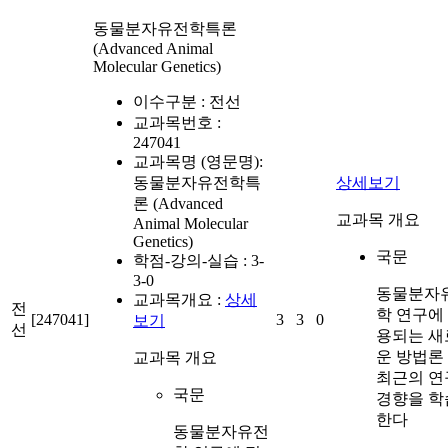
동물분자유전학특론
(Advanced Animal
Molecular Genetics)
이수구분 :
전선
교과목번호 :
247041
교과목명 (영문명):
동물분자유전학특
상세보기
론 (Advanced
교과목 개요
Animal Molecular
Genetics)
국문
학점-강의-실습 :
3-
3-0
동물분자
교과목개요 :
상세
전
학 연구에
[247041]
3
3
0
보기
선
용되는 새
운 방법론
교과목 개요
최근의 연
국문
경향을 학
한다
동물분자유전