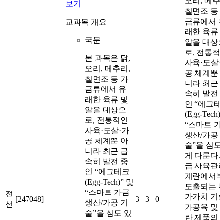
오리, 메추
보기
칠면조 등
금류에서 
교과목 개요
래한 육류
국문
알을 대상
로, 전통
본 과목은 닭,
사육·도살
오리, 메추리,
공 체계뿐
칠면조 등 가
니라 최근
금류에서 유
속히 발전
래한 육류 및
인 “에그
알을 대상으
(Egg-Tech
로, 전통적인
“스마트 
사육·도살·가
생산/가공
공 체계뿐 아
술”을 심도
니라 최근 급
게 다룬다.
속히 발전 중
금 사육관리
인 “에그테크
계란에서
(Egg-Tech)” 및
도출되는 
“스마트 가금
전
가가치 기술
[247048]
3
3
0
생산/가공 기
선
가공육 및
술”을 심도 있
란 제품의