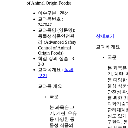
of Animal Origin Foods)
이수구분 :
전선
교과목번호 :
247047
교과목명 (영문명):
동물성식품안전관
상세보기
리 (Advanced Safety
교과목 개요
Control of Animal
Origin Foods)
국문
학점-강의-실습 :
3-
3-0
본 과목은
교과목개요 :
상세
기, 계란,
보기
등 다양한
물성 식품
교과목 개요
안전성 확
국문
를 위한 
과학기술
본 과목은 고
관리체계
기, 계란, 우유
심도 있게
등 다양한 동
구한다. 
물성 식품의
성 식품은