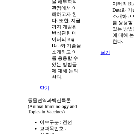
을 해부학적
이터의 Bi
관점에서 이
Data화 
해하고자 한
소개하고 
다. 또한, 지금
를 응용할
까지 개발된
있는 방법
번식관련 데
에 대해 
이터의 Big
한다.
Data화 기술을
소개하고 이
닫기
를 응용할 수
있는 방법들
에 대해 논의
한다.
닫기
동물면역과백신특론
(Animal Immunology and
Topics in Vaccines)
이수구분 :
전선
교과목번호 :