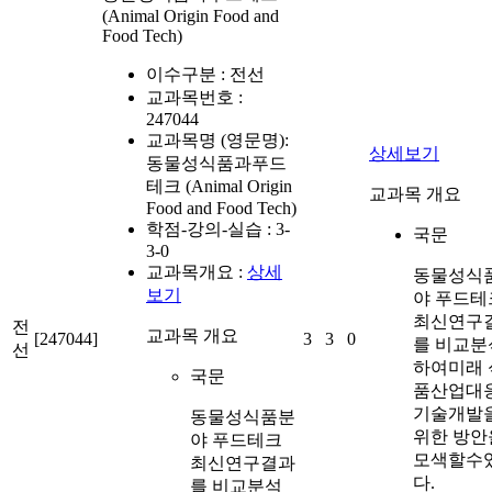
(Animal Origin Food and
Food Tech)
이수구분 :
전선
교과목번호 :
247044
교과목명 (영문명):
상세보기
동물성식품과푸드
테크 (Animal Origin
교과목 개요
Food and Food Tech)
학점-강의-실습 :
3-
국문
3-0
교과목개요 :
상세
동물성식
보기
야 푸드테
최신연구
전
교과목 개요
[247044]
3
3
0
를 비교분
선
하여미래 
국문
품산업대
기술개발
동물성식품분
위한 방안
야 푸드테크
모색할수
최신연구결과
다.
를 비교분석