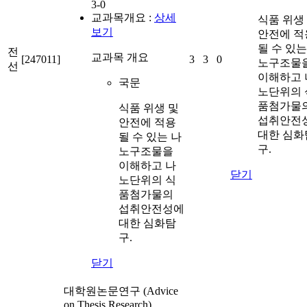
3-0
교과목개요 :
상세
식품 위생
보기
안전에 적
될 수 있는
전
교과목 개요
[247011]
3
3
0
노구조물
선
이해하고 
국문
노단위의 
품첨가물
식품 위생 및
섭취안전
안전에 적용
대한 심화
될 수 있는 나
구.
노구조물을
이해하고 나
닫기
노단위의 식
품첨가물의
섭취안전성에
대한 심화탐
구.
닫기
대학원논문연구 (Advice
on Thesis Research)