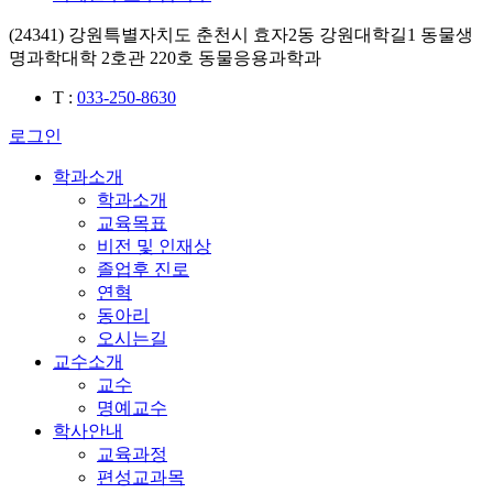
(24341) 강원특별자치도 춘천시 효자2동 강원대학길1 동물생
명과학대학 2호관 220호 동물응용과학과
T
:
033-250-8630
로그인
학과소개
학과소개
교육목표
비전 및 인재상
졸업후 진로
연혁
동아리
오시는길
교수소개
교수
명예교수
학사안내
교육과정
편성교과목