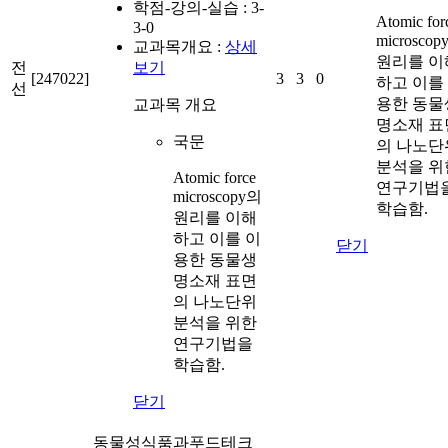
학점-강의-실습 :
3-
Atomic for
3-0
microsco
교과목개요 :
상세
원리를 이
전
보기
[247022]
3
3
0
하고 이를
선
용한 동물
교과목 개요
명소재 표
국문
의 나노단
분석을 위
Atomic force
연구기법
microscopy의
학습함.
원리를 이해
하고 이를 이
닫기
용한 동물생
명소재 표면
의 나노단위
분석을 위한
연구기법을
학습함.
닫기
동물성식품과푸드테크