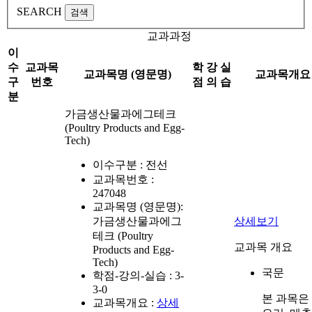
SEARCH
검색
교과과정
이
수
교과목
학
강
실
교과목명 (영문명)
교과목개요
구
번호
점
의
습
분
가금생산물과에그테크
(Poultry Products and Egg-
Tech)
이수구분 :
전선
교과목번호 :
247048
교과목명 (영문명):
가금생산물과에그
상세보기
테크 (Poultry
교과목 개요
Products and Egg-
Tech)
국문
학점-강의-실습 :
3-
3-0
본 과목은 
교과목개요 :
상세