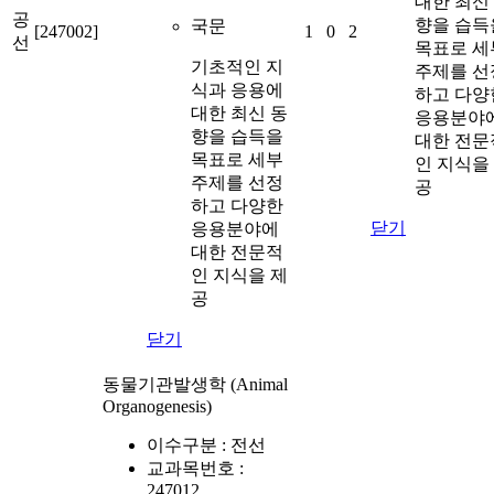
대한 최신
공
향을 습득
국문
[247002]
1
0
2
선
목표로 세
기초적인 지
주제를 선
식과 응용에
하고 다양
대한 최신 동
응용분야
향을 습득을
대한 전문
목표로 세부
인 지식을
주제를 선정
공
하고 다양한
닫기
응용분야에
대한 전문적
인 지식을 제
공
닫기
동물기관발생학 (Animal
Organogenesis)
이수구분 :
전선
교과목번호 :
247012