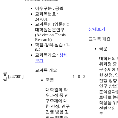
이수구분 :
공필
교과목번호 :
247001
교과목명 (영문명):
상세보기
대학원논문연구
(Advice on Thesis
교과목 개요
Research)
학점-강의-실습 :
1-
국문
0-2
교과목개요 :
상세
대학원의 
보기
위과정 중
구주제에 
교과목 개요
공
한 선정, 
[247001]
1
0
2
필
국문
진행 방향
연구 방법
대학원의 학
분석결과
위과정 중 연
토대로 논
구주제에 대
작성을 위
한 선정, 연구
전반적인 
진행 방향 및
도
연구 방법과