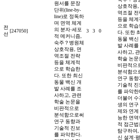
원서를 문장
상호작용,
단위(line-by-
역조절 전
line)로 정독하
등을 체계
며 면역 체계
으로 학습
전
의 분자·세포
[247050]
3
3
0
다. 또한 
선
적 메커니즘,
동물 백신
숙주？병원체
발 사례를
상호작용, 면
사하고, 
역조절 전략
학술 논문
등을 체계적
비판적으
으로 학습한
분석함으
다. 또한 최신
연구 동향
동물 백신 개
기술적 진
발 사례를 조
를 파악한
사하고, 관련
더불어 수
학술 논문을
생의 연구
비판적으로
제와 연계
분석함으로써
능한 면역
연구 동향과
적 접근법
기술적 진보
탐구하여,
를 파악한다.
신 설계·