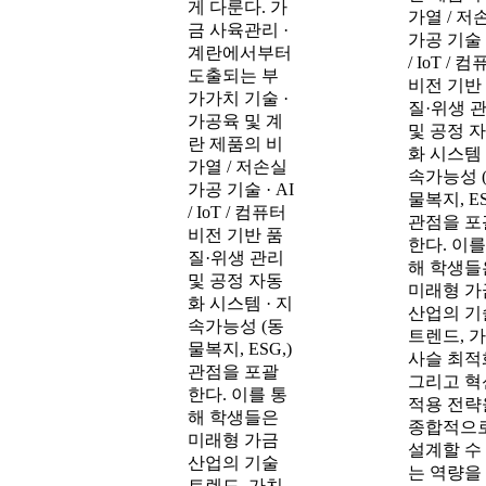
게 다룬다. 가
가열 / 저
금 사육관리 ·
가공 기술 ·
계란에서부터
/ IoT / 
도출되는 부
비전 기반
가가치 기술 ·
질·위생 
가공육 및 계
및 공정 
란 제품의 비
화 시스템 
가열 / 저손실
속가능성 
가공 기술 · AI
물복지, ES
/ IoT / 컴퓨터
관점을 포
비전 기반 품
한다. 이를
질·위생 관리
해 학생들
및 공정 자동
미래형 가
화 시스템 · 지
산업의 기
속가능성 (동
트렌드, 
물복지, ESG,)
사슬 최적
관점을 포괄
그리고 혁
한다. 이를 통
적용 전략
해 학생들은
종합적으
미래형 가금
설계할 수
산업의 기술
는 역량을
트렌드, 가치