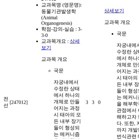
교과목명 (영문명):
상세보기
동물기관발생학
(Animal
교과목 개요
Organogenesis)
학점-강의-실습 :
3-
국문
3-0
교과목개요 :
상세
자궁내에
보기
수정란 상
에서 하나
교과목 개요
개체로 만
국문
어지는 과
시 태아의
자궁내에서
든 내부 
수정란 상태
들이 형성
에서 하나의
는 메커니
전
개체로 만들
[247012]
3
3
0
을 해부학
선
어지는 과정
관점에서 
시 태아의 모
해하고자 
든 내부 장기
다. 또한,
들이 형성되
까지 개발
는 메커니즘
번식관련 