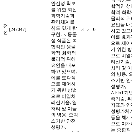
안전성 확보
합적인 생
를 위한 최신
학적·화학
과학기술과
물리적 위
관리체계를
요인을 내
전
심도 있게 탐
[247047]
3
3
0
하고 있으
선
구한다. 동물
이를 효과
성 식품은 복
으로 제어
합적인 생물
기 위한 
학적·화학적·
으로 비열
물리적 위해
리신기술,
요인을 내포
처리 및 
하고 있으며,
의 병용, 
이를 효과적
스기반 안
으로 제어하
성평가,
기 위한 방법
AI·IoT기
으로 비열처
측기술, 
리신기술, 열
지표와 안
처리 및 이들
성평가체
의 병용, 오믹
등을 체계
스기반 안전
으로 이해
성평가,
는 종합적