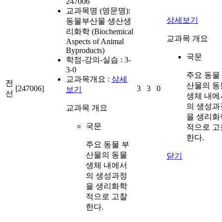
247006
교과목명 (영문명):
상세보기
동물부산물 생산생
리화학 (Biochemical
교과목 개요
Aspects of Animal
Byproducts)
국문
학점-강의-실습 :
3-
3-0
주요 동물
교과목개요 :
상세
전
산물의 동
[247006]
3
3
0
보기
선
생체 내에
의 생성과
교과목 개요
을 생리화
국문
적으로 고
한다.
주요 동물 부
산물의 동물
닫기
생체 내에서
의 생성과정
을 생리화학
적으로 고찰
한다.