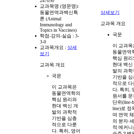
247050
교과목명 (영문명):
동물면역과백신특
상세보기
론 (Animal
교과목 개요
Immunology and
Topics in Vaccines)
국문
학점-강의-실습 :
3-
3-0
이 교과목
교과목개요 :
상세
동물면역
보기
핵심 원리
현대 백신
교과목 개요
발의 과학
국문
기반을 심
적으로 다
이 교과목은
다. 특히,
동물면역학의
원서를 문
핵심 원리와
단위(line-b
현대 백신 개
line)로 
발의 과학적
며 면역 
기반을 심층
의 분자·
적으로 다룬
적 메커니
다. 특히, 영어
숙주？병