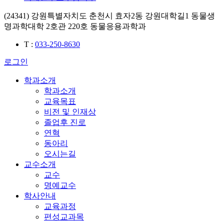
(24341) 강원특별자치도 춘천시 효자2동 강원대학길1 동물생
명과학대학 2호관 220호 동물응용과학과
T
:
033-250-8630
로그인
학과소개
학과소개
교육목표
비전 및 인재상
졸업후 진로
연혁
동아리
오시는길
교수소개
교수
명예교수
학사안내
교육과정
편성교과목