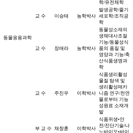
학/유전체학
발생공학/줄기
교 수
이승태
농학박사
세포학/조직공
학
동물성소재의
생체대사조절
동물응용과학
기능/동물성식
교 수
장애라
농학박사
품의 품질 및
영양과 기능/축
산식품생명과
학
식품생리활성
물질 탐색 및
생리활성매카
교 수
주진우
이학박사
니즘 연구/천연
물로부터 기능
성원료 소재개
발
식품위생•안
전/진단기술/나
부 교 수
채창훈
이학박사
노바이오•바이