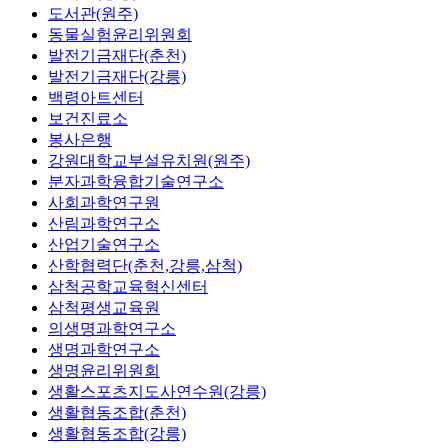
도서관(원주)
동물실험윤리위원회
발전기금재단(춘천)
발전기금재단(강릉)
백령아트센터
보건진료소
봉사은행
강원대학교부설유치원(원주)
분자과학융합기술연구소
사회과학연구원
산림과학연구소
산업기술연구소
산학협력단(춘천,강릉,삼척)
삼척공학교육혁신센터
삼척평생교육원
의생명과학연구소
생명과학연구소
생명윤리위원회
생활스포츠지도사연수원(강릉)
생활협동조합(춘천)
생활협동조합(강릉)