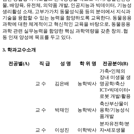
물, 배양육, 유전체, 의약품 개발, 인공지능과 빅데이터, 기능성
생리활성 소재, 고부가가치 동물성식품 등의 분야에서 지식과
기술을 융합할 수 있는 능력을 함양하도록 교육한다. 동물응용
과학에 대한 체계적이고 혁신적인 교육을 바탕으로, 동물응용
과학 관련 실무능력을 함양한 핵심 과학역량을 갖춘 창의․협
동 인재 양성에 목표를 두고 있다.
3. 학과교수소개
전공별(A)
직 급
성 명
학 위 명
전공분야(B)
가축•인체의
장내 미생물 생
교 수
김은배
농학박사
명공학/축산
ICT•빅데이터•
로봇 개발/활용
축산부산물이
교 수
박재인
농학박사
용학/기능성식
품개발
분자유전학/분
교 수
이성진
이학박사
자•세포생물